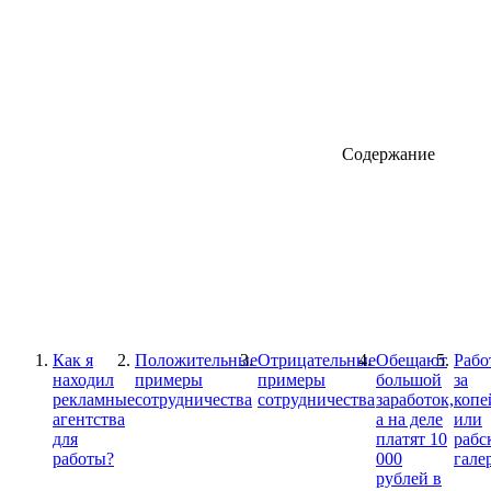
Содержание
Как я
Положительные
Отрицательные
Обещают
Рабо
находил
примеры
примеры
большой
за
рекламные
сотрудничества
сотрудничества
заработок,
копе
агентства
а на деле
или
для
платят 10
рабс
работы?
000
гале
рублей в