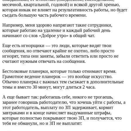
месячной, квартальной, годовой) и всякой другой хренью,
которая никак не влияет на результативность работы, но будет
съедать большую часть рабочего времени.
Например, меня здорово напрягают такие сотрудники,
которые работаю на удаленке и каждый рабочий день
начинают со слов «Доброе утро» в общий чат.
Еще есть игнорщики — это люди, которые видят твои
сообщения, но отвечают крайне не охотно, либо просто
игнорят, типа они заняты, забыли ответить или просто не
считают нужным отвечать на сообщения.
Бестолковые планерки, которые только отнимают время.
Грамотное ведение планерок — это вообще искусство.
Обычно планерка с важных тем съезжает в дополнительные
темы и вместо 30 минут, могут длиться 2 часа.
А еще бывает так: работаешь себе, никого не трогаешь,
заранее говоришь работодателю, что хочешь уйти с работы, а
этот работодатель, выплату по ЗП задерживает, кормит
завтраками и в конце начисляет выдуманные штрафы,
которые полностью покрывают твою ЗП, и получается, что
тебя не обманули, но и ЗП не выплатят: