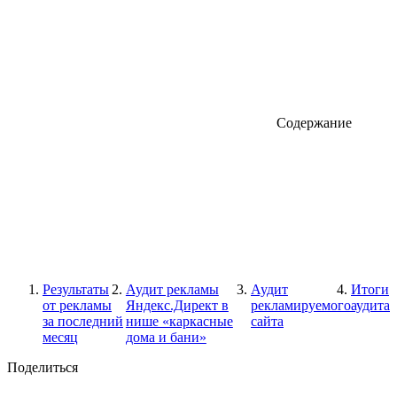
Содержание
Результаты
Аудит рекламы
Аудит
Итоги
от рекламы
Яндекс.Директ в
рекламируемого
аудита
за последний
нише «каркасные
сайта
месяц
дома и бани»
Поделиться