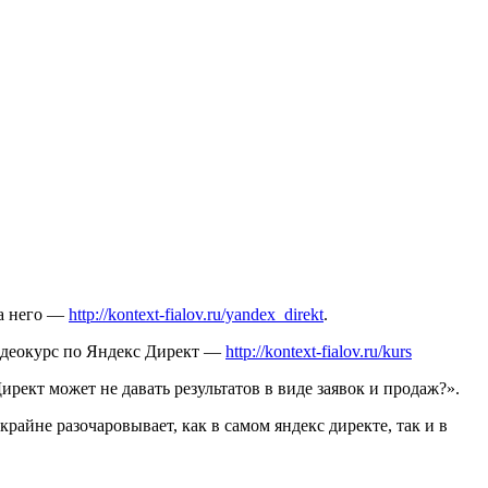
на него —
http://kontext-fialov.ru/yandex_direkt
.
видеокурс по Яндекс Директ —
http://kontext-fialov.ru/kurs
кт может не давать результатов в виде заявок и продаж?».
райне разочаровывает, как в самом яндекс директе, так и в