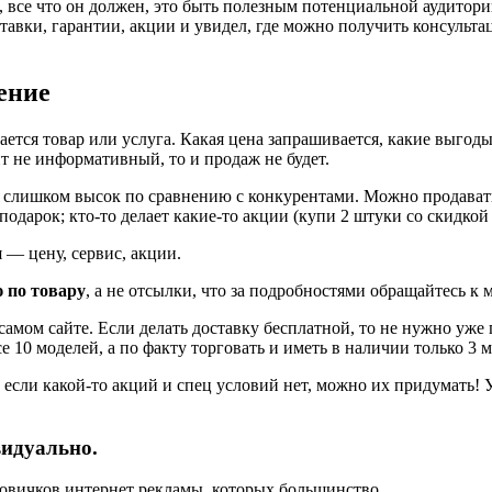
, все что он должен, это быть полезным потенциальной аудитор
тавки, гарантии, акции и увидел, где можно получить консульта
ение
ается товар или услуга. Какая цена запрашивается, какие выгод
йт не информативный, то и продаж не будет.
к слишком высок по сравнению с конкурентами. Можно продавать 
 подарок; кто-то делает какие-то акции (купи 2 штуки со скидкой
 — цену, сервис, акции.
 по товару
, а не отсылки, что за подробностями обращайтесь к
ом сайте. Если делать доставку бесплатной, то не нужно уже п
е 10 моделей, а по факту торговать и иметь в наличии только 3 
если какой-то акций и спец условий нет, можно их придумать! У
видуально.
новичков интернет рекламы, которых большинство.