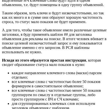
выделенные НЧ ключевые слова будут идти в одном
объявлении, т.е. будут помещены в одну группу объявлений.
Таким образом, хоть ключи и будут низкочастотными, но так
как их много и в сумме они образуют хорошую частотность
спроса, то статус мало показов не будет применен.
А для того, чтобы такое объявление имело различные целевые
заголовки, я буду применять шаблон ## для заголовка
объявления для рекламы на поиске. В итоге человек вбивает в
поиске целевой низкочастотный запрос и ему показывается
объявление именно с его запросом. В РСЯ шаблоны
использовать не нужно.
Исходя из этого образуется простая инструкция
, которая
сводит образование статуса мало показов к нулю:
каждое направление ключевого слова (маски) парсим
отдельно;
все ключевые слова с частотностью более 50 показов
формируем в самостоятельное объявление;
все ключевые слова с частотностью менее 50 показов
группируем по смыслу в отдельные группы, либо
просто группируем с ВЧ и СЧ ключами;
для сгруппированных ключевых слов используем
заголовок объявления с шаблоном.